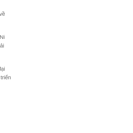
 về
Ni
ải
đại
triển