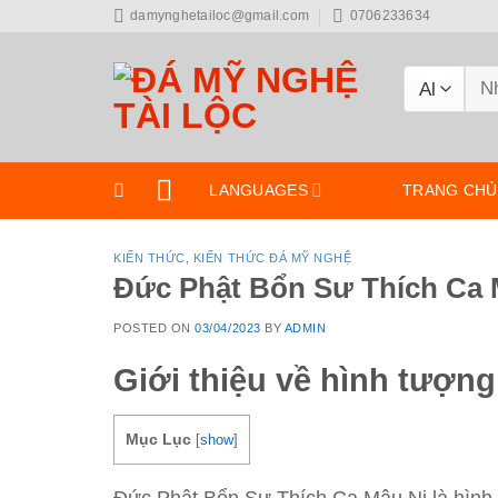
Skip
damynghetailoc@gmail.com
0706233634
to
content
Tìm
kiế
LANGUAGES
TRANG CHỦ
KIẾN THỨC
,
KIẾN THỨC ĐÁ MỸ NGHỆ
Đức Phật Bổn Sư Thích Ca M
POSTED ON
03/04/2023
BY
ADMIN
Giới thiệu về hình tượn
Mục Lục
[
show
]
Đức Phật Bổn Sư Thích Ca Mâu Ni là hình t