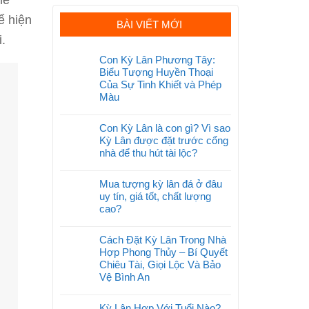
ể hiện
BÀI VIẾT MỚI
.
Con Kỳ Lân Phương Tây:
Biểu Tượng Huyền Thoại
Của Sự Tinh Khiết và Phép
Màu
Con Kỳ Lân là con gì? Vì sao
Kỳ Lân được đặt trước cổng
nhà để thu hút tài lộc?
Mua tượng kỳ lân đá ở đâu
uy tín, giá tốt, chất lượng
cao?
Cách Đặt Kỳ Lân Trong Nhà
Hợp Phong Thủy – Bí Quyết
Chiêu Tài, Giọi Lộc Và Bảo
Vệ Bình An
Kỳ Lân Hợp Với Tuổi Nào?