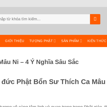
m:
GIỚI THIỆU
TƯỢNG PHẬT
SẢN PHẨM
KIẾN THỨC
âu Ni – 4 Ý Nghĩa Sâu Sắc
g đức Phật Bổn Sư Thích Ca Mâu
ượng vô cùng tâm linh và quan trọng trong Phật giáo, t