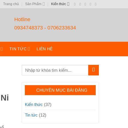
Trang chủ
Sản Phẩm
Kiến thức
Hotline
0934748373 - 0706233634
TIN TỨC
LIÊN HỆ
CHUYÊN MỤC BÀI ĐĂNG
 Ni
Kiến thức
(37)
Tin tức
(12)
hể