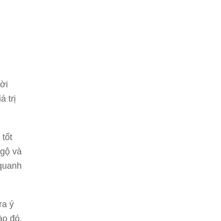
ời
á trị
tốt
ngộ và
 quanh
ra ý
ào đó,