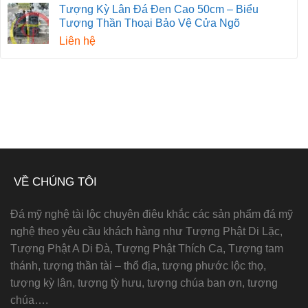
Tượng Kỳ Lân Đá Đen Cao 50cm – Biểu
Tượng Thần Thoại Bảo Vệ Cửa Ngõ
Liên hệ
VỀ CHÚNG TÔI
Đá mỹ nghệ tài lộc chuyên điêu khắc các sản phẩm đá mỹ
nghệ theo yêu cầu khách hàng như Tượng Phật Di Lặc,
Tượng Phật A Di Đà, Tượng Phật Thích Ca, Tượng tam
thánh, tượng thần tài – thổ địa, tượng phước lộc thọ,
tượng kỳ lân, tượng tỳ hưu, tượng chúa ban ơn, tượng
chúa….