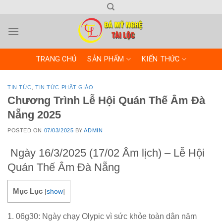
Skip
to
content
TRANG CHỦ
SẢN PHẨM
KIẾN THỨC
TIN TỨC
,
TIN TỨC PHẬT GIÁO
Chương Trình Lễ Hội Quán Thế Âm Đà
Nẵng 2025
POSTED ON
07/03/2025
BY
ADMIN
Ngày 16/3/2025 (17/02 Âm lịch) – Lễ Hội
Quán Thế Âm Đà Nẵng
Mục Lục
[
show
]
1. 06g30: Ngày chạy Olypic vì sức khỏe toàn dân năm