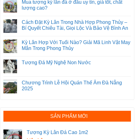
Mua tượng kỳ lân đá ở đâu uy tín, giá tốt, chất
lượng cao?
Cách Đặt Kỳ Lân Trong Nhà Hợp Phong Thủy –
Bí Quyết Chiêu Tài, Giọi Lộc Và Bảo Vệ Bình An
Kỳ Lân Hợp Với Tuổi Nào? Giải Mã Linh Vật May
Mắn Trong Phong Thủy
Tượng Đá Mỹ Nghệ Non Nước
Chương Trình Lễ Hội Quán Thế Âm Đà Nẵng
2025
SẢN PHẨM MỚI
Tượng Kỳ Lân Đá Cao 1m2