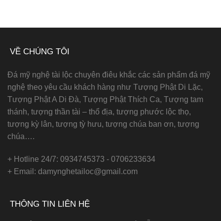
VỀ CHÚNG TÔI
Đá mỹ nghệ tài lộc chuyên điêu khắc các sản phẩm đá mỹ
nghệ theo yêu cầu khách hàng như Tượng Phật Di Lặc,
Tượng Phật A Di Đà, Tượng Phật Thích Ca, Tượng tam
thánh, tượng thần tài – thổ địa, tượng phước lộc thọ,
tượng kỳ lân, tượng tỳ hưu, tượng chúa ban ơn, tượng
chúa….
+ Hotline 24/7: 0934745373 - 0706233634
+ Email: damynghetailoc@gmail.com
THÔNG TIN LIÊN HỆ