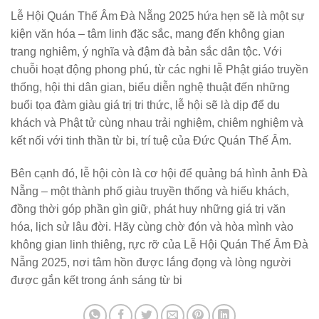
Lễ Hội Quán Thế Âm Đà Nẵng 2025 hứa hẹn sẽ là một sự
kiện văn hóa – tâm linh đặc sắc, mang đến không gian
trang nghiêm, ý nghĩa và đậm đà bản sắc dân tộc. Với
chuỗi hoạt động phong phú, từ các nghi lễ Phật giáo truyền
thống, hội thi dân gian, biểu diễn nghệ thuật đến những
buổi tọa đàm giàu giá trị tri thức, lễ hội sẽ là dịp để du
khách và Phật tử cùng nhau trải nghiệm, chiêm nghiệm và
kết nối với tinh thần từ bi, trí tuệ của Đức Quán Thế Âm.
Bên cạnh đó, lễ hội còn là cơ hội để quảng bá hình ảnh Đà
Nẵng – một thành phố giàu truyền thống và hiếu khách,
đồng thời góp phần gìn giữ, phát huy những giá trị văn
hóa, lịch sử lâu đời. Hãy cùng chờ đón và hòa mình vào
không gian linh thiêng, rực rỡ của
Lễ Hội Quán Thế Âm Đà
Nẵng 2025
, nơi tâm hồn được lắng đọng và lòng người
được gắn kết trong ánh sáng từ bi