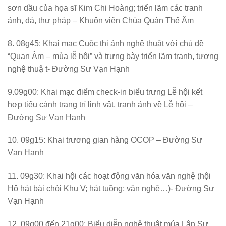
sơn dầu của họa sĩ Kim Chi Hoàng; triển lãm các tranh
ảnh, đá, thư pháp – Khuôn viên Chùa Quán Thế Âm
8. 08g45: Khai mạc Cuộc thi ảnh nghệ thuật với chủ đề
“Quan Âm – mùa lễ hội” và trưng bày triển lãm tranh, tượng
nghệ thuậ t- Đường Sư Vạn Hạnh
9.09g00: Khai mạc điểm check-in biểu trưng Lễ hội kết
hợp tiểu cảnh trang trí linh vật, tranh ảnh về Lễ hội –
Đường Sư Vạn Hạnh
10. 09g15: Khai trương gian hàng OCOP – Đường Sư
Vạn Hạnh
11. 09g30: Khai hội các hoạt động văn hóa văn nghệ (hội
Hô hát bài chòi Khu V; hát tuồng; văn nghệ…)- Đường Sư
Vạn Hạnh
12. 09g00 đến 21g00: Biểu diễn nghệ thuật múa Lân Sư