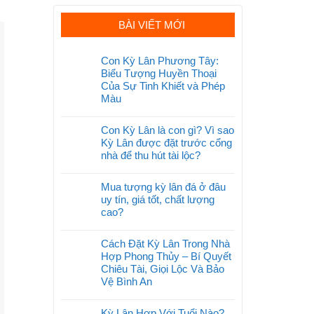
BÀI VIẾT MỚI
Con Kỳ Lân Phương Tây:
Biểu Tượng Huyền Thoại
Của Sự Tinh Khiết và Phép
Màu
Con Kỳ Lân là con gì? Vì sao
Kỳ Lân được đặt trước cổng
nhà để thu hút tài lộc?
Mua tượng kỳ lân đá ở đâu
uy tín, giá tốt, chất lượng
cao?
Cách Đặt Kỳ Lân Trong Nhà
Hợp Phong Thủy – Bí Quyết
Chiêu Tài, Giọi Lộc Và Bảo
Vệ Bình An
Kỳ Lân Hợp Với Tuổi Nào?