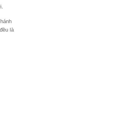
i.
Thánh
đều là