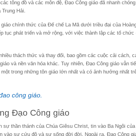
a các tông đồ và các môn đệ, Đạo Công giáo đã nhanh chón
 Trung Hải.
n giáo chính thức của Đế chế La Mã dưới triều đại của Hoàn
p tục phát triển và mở rộng, với việc thành lập các tổ chức 
 nhiều thách thức và thay đổi, bao gồm các cuộc cải cách, c
 giáo và nền văn hóa khác. Tuy nhiên, Đạo Công giáo vẫn tiế
à một trong những tôn giáo lớn nhất và có ảnh hưởng nhất tr
 đao công giáo.
trong Đạo Công giáo
n sự thần thánh của Chúa Giêsu Christ, tin vào Ba Ngôi của
n vào sự cứu độ và sự sống đời đời. Ngoài ra, Đạo Công gi