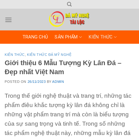
Skip
to
content
TRANG CHỦ
SẢN PHẨM
KIẾN THỨC
KIẾN THỨC
,
KIẾN THỨC ĐÁ MỸ NGHỆ
Giới thiệu 6 Mẫu Tượng Kỳ Lân Đá –
Đẹp nhất Việt Nam
POSTED ON
26/11/2023
BY
ADMIN
Trong thế giới nghệ thuật và trang trí, những tác
phẩm điêu khắc tượng kỳ lân đá không chỉ là
những vật phẩm trang trí mà còn là biểu tượng
của sự sang trọng và tinh tế. Trong số những
tác phẩm nghệ thuật này, những mẫu kỳ lân đá