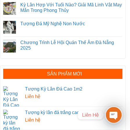
Kỳ Lân Hợp Với Tuổi Nào? Giải Mã Linh Vật May
Mắn Trong Phong Thủy
Tượng Đá Mỹ Nghệ Non Nước
Chương Trình Lễ Hội Quán Thế Âm Đà Nẵng
2025
SẢN PHẨM MỚI
Tượng Kỳ Lân Đá Cao 1m2
Liên hệ
Tượng kỳ lân đá trắng cao 2m
Liên Hệ
Liên hệ
OPEN