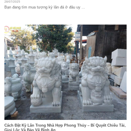
28/07/2025
Bạn đang tìm mua tượng kỳ lân đá ở đâu uy ...
Cách Đặt Kỳ Lân Trong Nhà Hợp Phong Thủy – Bí Quyết Chiêu Tài,
Giọi Lộc Và Bảo Vệ Bình An