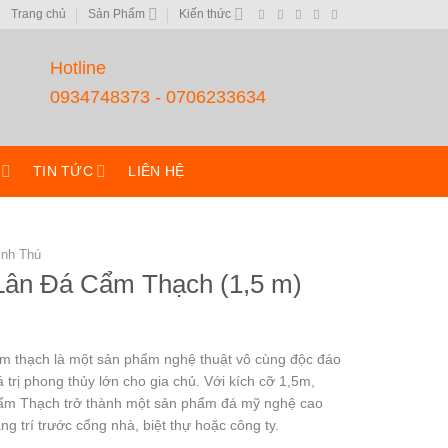
Trang chủ
Sản Phẩm
Kiến thức
Hotline
0934748373 - 0706233634
TIN TỨC
LIÊN HỆ
inh Thú
Lân Đá Cẩm Thạch (1,5 m)
m thạch là một sản phẩm nghệ thuật vô cùng độc đáo
iá trị phong thủy lớn cho gia chủ. Với kích cỡ 1,5m,
m Thạch trở thành một sản phẩm đá mỹ nghệ cao
ng trí trước cổng nhà, biệt thự hoặc công ty.