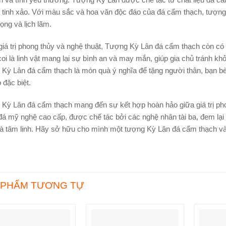
t tinh xảo. Với màu sắc và hoa văn độc đáo của đá cẩm thạch, tượng
ọng và lịch lãm.
giá trị phong thủy và nghệ thuật, Tượng Kỳ Lân đá cẩm thạch còn c
oi là linh vật mang lại sự bình an và may mắn, giúp gia chủ tránh khỏ
Kỳ Lân đá cẩm thạch là món quà ý nghĩa để tặng người thân, bạn bè h
 đặc biệt.
Kỳ Lân đá cẩm thạch mang đến sự kết hợp hoàn hảo giữa giá trị phon
á mỹ nghệ cao cấp, được chế tác bởi các nghệ nhân tài ba, đem lại 
và tâm linh. Hãy sở hữu cho mình một tượng Kỳ Lân đá cẩm thạch
 PHẨM TƯƠNG TỰ