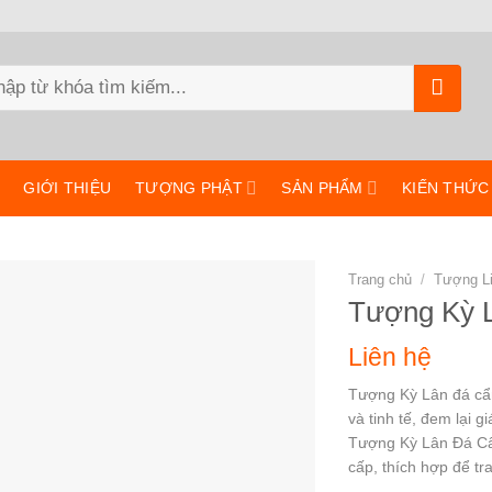
m:
GIỚI THIỆU
TƯỢNG PHẬT
SẢN PHẨM
KIẾN THỨC
Trang chủ
/
Tượng L
Tượng Kỳ 
Liên hệ
Tượng Kỳ Lân đá cẩ
và tinh tế, đem lại g
Tượng Kỳ Lân Đá Cẩ
cấp, thích hợp để tra