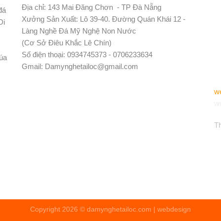
Địa chỉ: 143 Mai Đăng Chơn - TP Đà Nẵng
đá
Xưởng Sản Xuất: Lô 39-40. Đường Quán Khái 12 -
Di
Làng Nghề Đá Mỹ Nghệ Non Nước
(Cơ Sở Điêu Khắc Lê Chín)
Số điện thoại:
0934745373 - 0706233634
húa
Gmail:
Damynghetailoc@gmail.com
w
w
Th
Copyright 2026 ©
damynghetailoc.com | webdesign