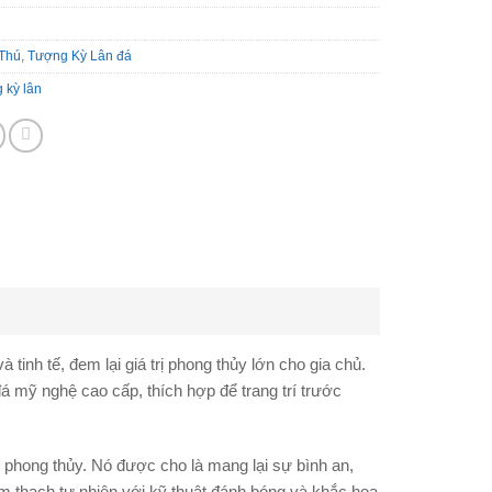
 Thú
,
Tượng Kỳ Lân đá
 kỳ lân
nh tế, đem lại giá trị phong thủy lớn cho gia chủ.
mỹ nghệ cao cấp, thích hợp để trang trí trước
g phong thủy. Nó được cho là mang lại sự bình an,
m thạch tự nhiên với kỹ thuật đánh bóng và khắc hoa