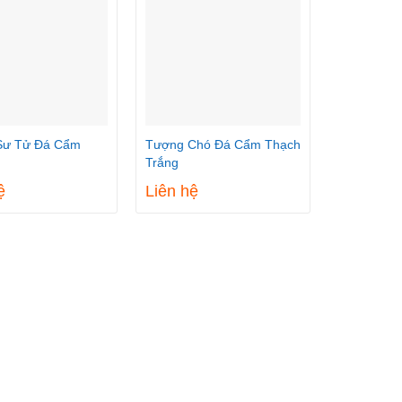
Sư Tử Đá Cẩm
Tượng Chó Đá Cẩm Thạch
Tượng Co
Trắng
Thạch Trắ
ệ
Liên hệ
Liên hệ
THÔNG TIN LIÊN HỆ