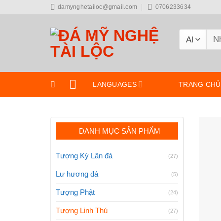
Skip
damynghetailoc@gmail.com
0706233634
to
content
Tìm
kiế
LANGUAGES
TRANG CHỦ
DANH MỤC SẢN PHẨM
Tượng Kỳ Lân đá
(27)
Lư hương đá
(5)
Tượng Phật
(24)
Tượng Linh Thú
(27)