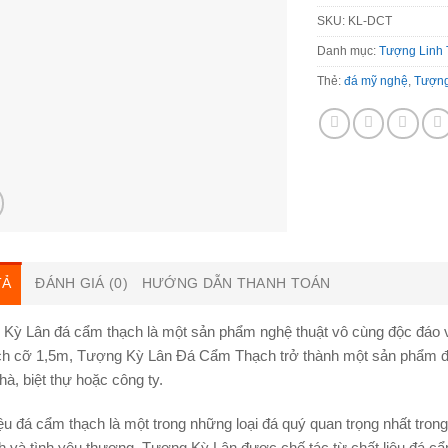
SKU:
KL-DCT
Danh mục:
Tượng Linh
Thẻ:
đá mỹ nghệ
,
Tượng
TẢ
ĐÁNH GIÁ (0)
HƯỚNG DẪN THANH TOÁN
Kỳ Lân đá cẩm thạch là một sản phẩm nghệ thuật vô cùng độc đáo và ti
ch cỡ 1,5m, Tượng Kỳ Lân Đá Cẩm Thạch trở thành một sản phẩm đá 
hà, biệt thự hoặc công ty.
iệu đá cẩm thạch là một trong những loại đá quý quan trọng nhất tron
nh và tình yêu thương. Tượng Kỳ Lân được chế tác từ chất liệu đá cẩ