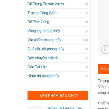
Đồ Trang Trí sân vườn
(9)
Tượng Công Giáo
(7)
Đồ Thờ Cúng
(9)
Vòng tay phong thủy
(1)
Vật phẩm phong thủy
(24)
Quả cầu đá phong thủy
(8)
Dây chuyền mặt đá
(7)
Cóc Tài Lộc
(2)
MÔ 
Nhẫn đá phong thủy
(1)
Tượng 
Với kí
cổng n
SẢN PHẨM BÁN CHẠY
Chất l
Tượng Kỳ Lân Đá Cao
tâm li