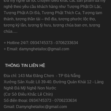
Đá mỹ nghệ tài lộc chuyên điêu khắc các sản phẩm đá mỹ
nghệ theo yêu cầu khách hàng như Tượng Phật Di Lặc,
Tượng Phật A Di Đà, Tượng Phật Thích Ca, Tượng tam
thánh, tượng thần tài – thổ địa, tượng phước lộc thọ,
tượng kỳ lân, tượng tỳ hưu, tượng chúa ban ơn, tượng
chúa….
+ Hotline 24/7: 0934745373 - 0706233634
+ Email: damynghetailoc@gmail.com
THÔNG TIN LIÊN HỆ
Địa chỉ: 143 Mai Đăng Chơn - TP Đà Nẵng
Xưởng Sản Xuất: Lô 39-40. Đường Quán Khái 12 - Làng
Nghề Đá Mỹ Nghệ Non Nước
(Cơ Sở Điêu Khắc Lê Chín)
Số điện thoại:
0934745373 - 0706233634
Gmail:
Damynghetailoc@gmail.com