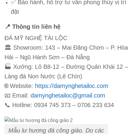
✅ Bảo hành, hỗ trợ tư vấn phong thủy vị trí
đặt
📍 Thông tin liên hệ
ĐÁ MỸ NGHỆ TÀI LỘC
🏛 Showroom: 143 – Mai Đăng Chơn – P. Hòa
Hải – Ngũ Hành Sơn – Đà Nẵng
🏭 Xưởng: Lô B8-12 – Đường Quán Khái 12 –
Làng đá Non Nước (Lê Chín)
🌐 Website:
https://damynghetailoc.com
📧 Email:
damynghetailoc@gmail.com
📞 Hotline: 0934 745 373 – 0706 233 634
Mẫu lư hương đá công giáo. Do các