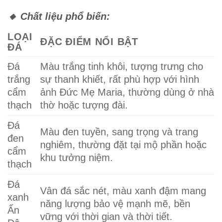
🔸 Chất liệu phổ biến:
LOẠI
ĐẶC ĐIỂM NỔI BẬT
ĐÁ
Đá
Màu trắng tinh khôi, tượng trưng cho
trắng
sự thanh khiết, rất phù hợp với hình
cẩm
ảnh Đức Mẹ Maria, thường dùng ở nhà
thạch
thờ hoặc tượng đài.
Đá
Màu đen tuyền, sang trọng và trang
đen
nghiêm, thường đặt tại mộ phần hoặc
cẩm
khu tưởng niệm.
thạch
Đá
Vân đá sắc nét, màu xanh đậm mang
xanh
năng lượng bảo vệ mạnh mẽ, bền
Ấn
vững với thời gian và thời tiết.