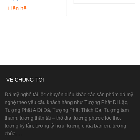
Liên hệ
VỀ CHÚNG TÔI
Đá mỹ nghệ tài lộc chuyên điêu khắc các sản phẩm đá mỹ
nghệ theo yêu cầu khách hàng như Tượng Phật Di Lặc,
Tượng Phật A Di Đà, Tượng Phật Thích Ca, Tượng tam
thánh, tượng thần tài – thổ địa, tượng phước lộc thọ,
tượng kỳ lân, tượng tỳ hưu, tượng chúa ban ơn, tượng
chúa….