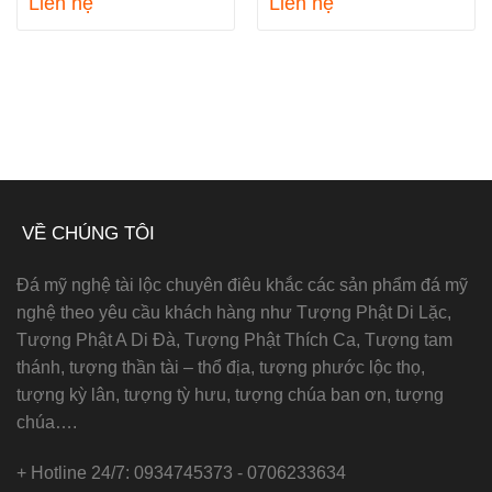
Liên hệ
Liên hệ
VỀ CHÚNG TÔI
Đá mỹ nghệ tài lộc chuyên điêu khắc các sản phẩm đá mỹ
nghệ theo yêu cầu khách hàng như Tượng Phật Di Lặc,
Tượng Phật A Di Đà, Tượng Phật Thích Ca, Tượng tam
thánh, tượng thần tài – thổ địa, tượng phước lộc thọ,
tượng kỳ lân, tượng tỳ hưu, tượng chúa ban ơn, tượng
chúa….
+ Hotline 24/7: 0934745373 - 0706233634